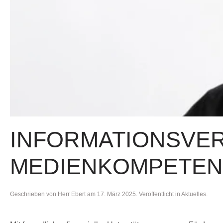
INFORMATIONSVE
MEDIENKOMPETEN
Geschrieben von
Herr Ebert
am
17. März 2025
. Veröffentlicht in
Aktuelles
.