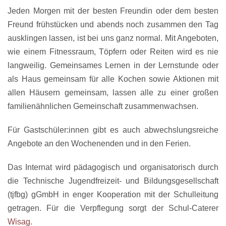
Jeden Morgen mit der
b
esten Freundin oder dem besten
Freund frühstücken und
a
bends noch zusammen den Tag
ausklingen lassen, ist bei uns ganz normal. Mit Angeboten,
wie
einem
Fitnessraum, Töpfern oder
R
eiten wir
d
es nie
langweilig. Gemeinsames Lernen in der Lernstunde oder
als Haus gemeinsam für alle Kochen sowie
Aktionen
mit
allen Häusern gemeinsam
, lassen alle zu einer großen
f
amilienähnlichen Gemeinschaft zusammenwachsen.
F
ür Gastschüler:innen gibt es auch abwechslungsreiche
Angebote an den Wochenenden und in den Ferien.
Das Internat wird
pädagogisch und organisatorisch
durch
die Technische Jugendfreizeit- und Bildungsgesellschaft
(tjfbg) gGmbH in enger Kooperation mit der Schulleitung
getragen
. Für die Verpflegung sorgt der Schul-Caterer
Wisag
.