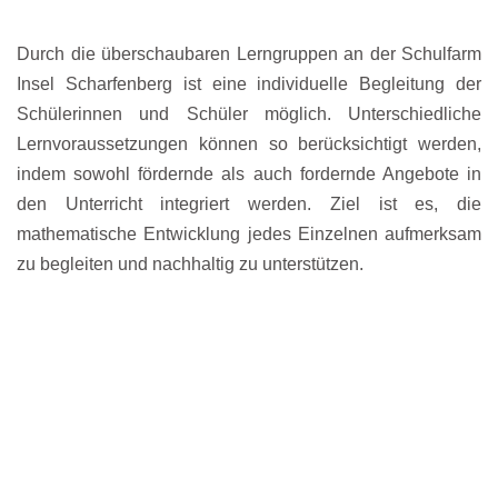
Durch die überschaubaren Lerngruppen an der Schulfarm
Insel Scharfenberg ist eine individuelle Begleitung der
Schülerinnen und Schüler möglich. Unterschiedliche
Lernvoraussetzungen können so berücksichtigt werden,
indem sowohl fördernde als auch fordernde Angebote in
den Unterricht integriert werden. Ziel ist es, die
mathematische Entwicklung jedes Einzelnen aufmerksam
zu begleiten und nachhaltig zu unterstützen.
Über den regulären Unterricht hinaus bieten wir den
Schülerinnen und Schülern zusätzliche Anreize, sich mit
mathematischen Fragestellungen auseinanderzusetzen.
Ein fester Bestandteil ist die regelmäßige Teilnahme am
Känguru-Wettbewerb der Mathematik, der Freude am
Knobeln, logisches Denken und Ausdauer fördert und