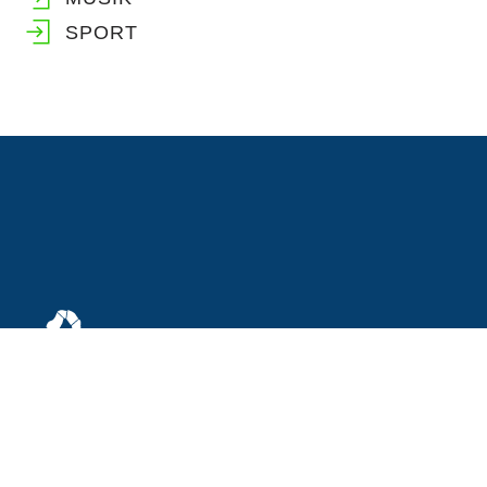
SPORT
Staatliches Gymnasium
Schulfarm Insel Scharfenberg