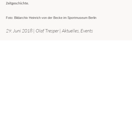
Zeitgeschichte.
Foto: Bildarchiv Heinrich von der Becke im Sportmuseum Berlin
29. Juni 2018
|
Olaf Tresper
|
Aktuelles
,
Events
KATEGORIEN
Aktuelles
(167)
Allgemein
(4)
Biologie
(4)
Deutsch
(3)
Erdkunde
(2)
Events
(18)
Inselgärtnerei
(2)
Scharfenberg Lectures
(14)