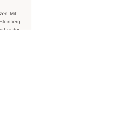
. Mit
 Steinberg
und zu den
 Mal sehen,
wie sie mit den Verhältnissen auf Scharfenberg klar kommt?“