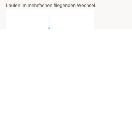
Laufen im mehrfachen fliegenden Wechsel.
Das große
12. September 2018
|
Herr Ebert
|
Aktuelles
,
Sport