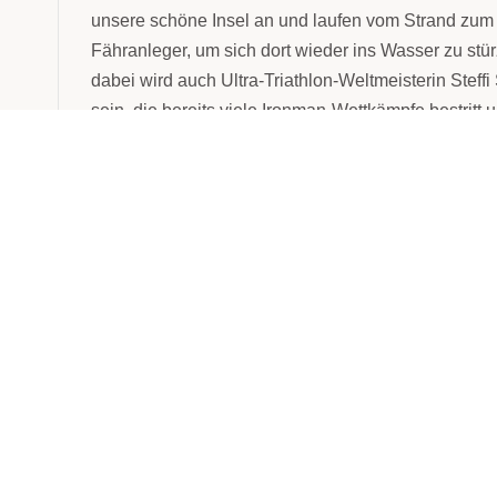
unsere schöne Insel an und laufen vom Strand zum
Fähranleger, um sich dort wieder ins Wasser zu stürzen
dabei wird auch Ultra-Triathlon-Weltmeisterin Steffi
sein, die bereits viele Ironman-Wettkämpfe bestritt 
absoluten Top-Athletinnen auf Langdistanzen zählt.