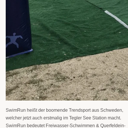
SwimRun heißt der boomende Trendsport aus Schweden,
welcher jetzt auch erstmalig im Tegler See Station macht.
SwimRun bedeutet Freiwasser-Schwimmen & Querfeldein-