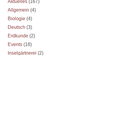
Aktuelles
(167)
Allgemein
(4)
Biologie
(4)
Deutsch
(3)
Erdkunde
(2)
Events
(18)
Inselgärtnerei
(2)
Scharfenberg Lectures
(14)
Schulfarm
(3)
Sport
(15)
Wettbewerbe
(1)
VORHERIGE
NÄCHSTE