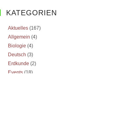
„Once
upon
KATEGORIEN
a
time…”
Aktuelles
(167)
für
Allgemein
(4)
die
Biologie
(4)
Oberstufe
Deutsch
(3)
im
Erdkunde
(2)
Fach
Englisch
Events
(18)
Inselgärtnerei
(2)
Scharfenberg Lectures
(14)
Schulfarm
(3)
Sport
(15)
Wettbewerbe
(1)