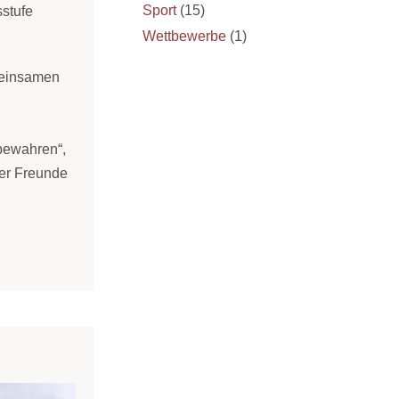
Sport
(15)
sstufe
Wettbewerbe
(1)
meinsamen
 bewahren“,
der Freunde