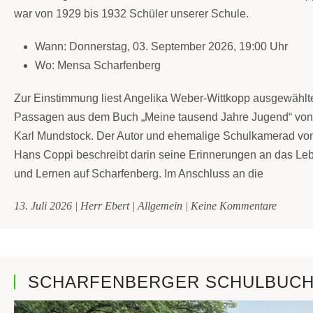
war von 1929 bis 1932 Schüler unserer Schule.
Wann: Donnerstag, 03. September 2026, 19:00 Uhr
Wo: Mensa Scharfenberg
Zur Einstimmung liest Angelika Weber-Wittkopp ausgewählt
Passagen aus dem Buch „Meine tausend Jahre Jugend“ von
Karl Mundstock. Der Autor und ehemalige Schulkamerad vo
Hans Coppi beschreibt darin seine Erinnerungen an das Le
und Lernen auf Scharfenberg. Im Anschluss an die
zu
13. Juli 2026
|
Herr Ebert
|
Allgemein
|
Keine Kommentare
Hilde
und
Hans
Coppi
SCHARFENBERGER SCHULBUC
–
gemein