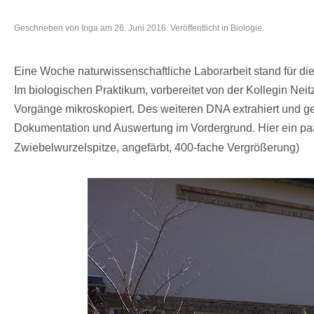
Geschrieben von
Inga
am
26. Juni 2016
. Veröffentlicht in
Biologie
.
Eine Woche
naturwissenschaftliche Laborarbeit
stand für di
Im
biologischen Praktikum
, vorbereitet von der Kollegin 
Vorgänge mikroskopiert. Des weiteren DNA extrahiert und g
Dokumentation und Auswertung im Vordergrund. Hier ein paa
Zwiebelwurzelspitze, angefärbt, 400-fache Vergrößerung)