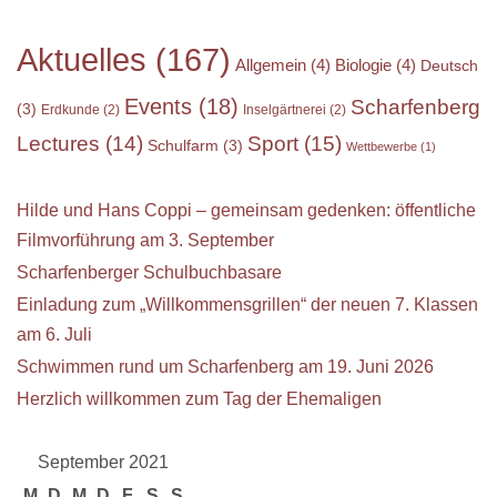
Aktuelles
(167)
Allgemein
(4)
Biologie
(4)
Deutsch
Events
(18)
Scharfenberg
(3)
Erdkunde
(2)
Inselgärtnerei
(2)
Sport
(15)
Lectures
(14)
Schulfarm
(3)
Wettbewerbe
(1)
Hilde und Hans Coppi – gemeinsam gedenken: öffentliche
Filmvorführung am 3. September
Scharfenberger Schulbuchbasare
Einladung zum „Willkommensgrillen“ der neuen 7. Klassen
am 6. Juli
Schwimmen rund um Scharfenberg am 19. Juni 2026
Herzlich willkommen zum Tag der Ehemaligen
September 2021
M
D
M
D
F
S
S