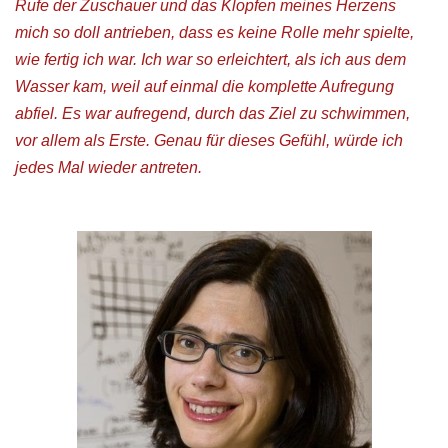
Rufe der Zuschauer und das Klopfen meines Herzens
mich so doll antrieben, dass es keine Rolle mehr spielte,
wie fertig ich war. Ich war so erleichtert, als ich aus dem
Wasser kam, weil auf einmal die komplette Aufregung
abfiel. Es war aufregend, durch das Ziel zu schwimmen,
vor allem als Erste. Genau für dieses Gefühl, würde ich
jedes Mal wieder antreten.