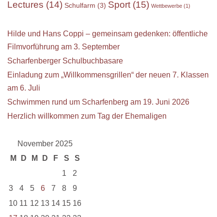
Sport
(15)
Lectures
(14)
Schulfarm
(3)
Wettbewerbe
(1)
Hilde und Hans Coppi – gemeinsam gedenken: öffentliche
Filmvorführung am 3. September
Scharfenberger Schulbuchbasare
Einladung zum „Willkommensgrillen“ der neuen 7. Klassen
am 6. Juli
Schwimmen rund um Scharfenberg am 19. Juni 2026
Herzlich willkommen zum Tag der Ehemaligen
November 2025
M
D
M
D
F
S
S
1
2
3
4
5
6
7
8
9
10
11
12
13
14
15
16